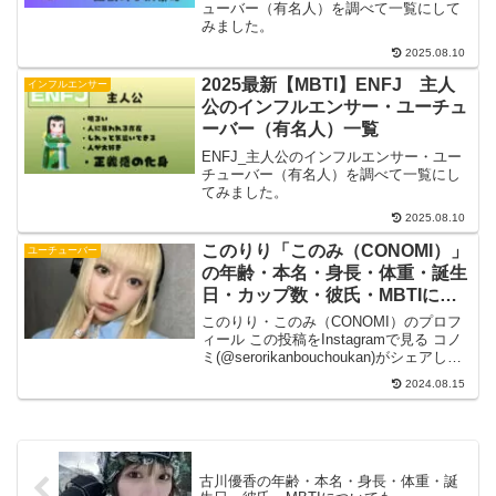
ューバー（有名人）を調べて一覧にして
みました。
2025.08.10
2025最新【MBTI】ENFJ 主人
インフルエンサー
公のインフルエンサー・ユーチュ
ーバー（有名人）一覧
ENFJ_主人公のインフルエンサー・ユー
チューバー（有名人）を調べて一覧にし
てみました。
2025.08.10
このりり「このみ（CONOMI）」
ユーチューバー
の年齢・本名・身長・体重・誕生
日・カップ数・彼氏・MBTIにつ
いても
このりり・このみ（CONOMI）のプロフ
ィール この投稿をInstagramで見る コノ
ミ(@serorikanbouchoukan)がシェアした
投稿 活動名：CONOMI本名：川嶋このみ
2024.08.15
年齢：23歳（2023年11月15日時点）生年
月日（...
古川優香の年齢・本名・身長・体重・誕