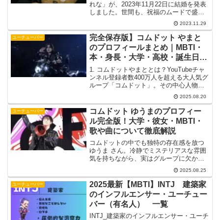
れな」が、2023年11月22日に結婚を発表
しました。世間も、祝福のムードで盛り
上がっていますね。今まで公表されてい
2023.11.29
なかった２人の関係。いつから交際され
ていたのでしょうか？気になる方も多い
完全保存版】コムドット やまと
ユーチューバー
のかTi...
のプロフィールまとめ｜MBTI・
本・身長・大学・高校・誕生日を
徹底解説！
1. コムドットやまととは？YouTubeチャ
ンネル登録者数400万人を超える大人気グ
ループ「コムドット」。その中心人物と
してグループを牽引しているのがリーダ
2025.08.20
ー・やまとです。企画力、カリスマ性、
そして頭脳派としての存在感から「コム
コムドット ゆうまのプロフィー
ユーチューバー
ドットの顔...
ル完全版！大学・彼女・MBTI・
歌や曲について徹底解説
コムドットの中でも独特の存在感を放つ
ゆうま さん。冷静でミステリアスな雰囲
気を持ちながら、実はグループに欠かせ
ないムードメーカーとしても人気です。
2025.08.25
この記事では、ゆうまさんの 本名・大
学・彼女・MBTI診断結果・音楽活動 に
2025最新【MBTI】INTJ 建築家
ユーチューバー
ついて、検索で多...
のインフルエンサー・ユーチュー
バー（有名人） 一覧
INTJ_建築家のインフルエンサー・ユーチ