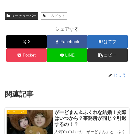
ユーチューバー
コムドット
シェアする
X
Facebook
はてブ
Pocket
LINE
コピー
じょう
関連記事
がーどまん＆ふくれな結婚！交際
ユーチューバー
はいつから？事務所が同じ？引退
するの！？
人気YouTuberの「がーどまん」と「ふく