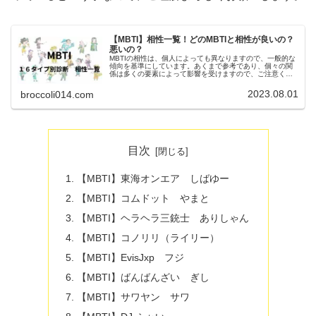
【MBTI】相性一覧！どのMBTIと相性が良いの？
悪いの？
MBTIの相性は、個人によっても異なりますので、一般的な
傾向を基準にしています。あくまで参考であり、個々の関
係は多くの要素によって影響を受けますので、ご注意くだ
さい。「相性に関しても相思相愛というわけではなく、バ
ランスの取れた関係性、共通している関係性、類似してい
2023.08.01
broccoli014.com
る関係性」など様々な要素から相性を決められています。
目次
【MBTI】東海オンエア しばゆー
【MBTI】コムドット やまと
【MBTI】ヘラヘラ三銃士 ありしゃん
【MBTI】コノリリ（ライリー）
【MBTI】EvisJxp フジ
【MBTI】ばんばんざい ぎし
【MBTI】サワヤン サワ