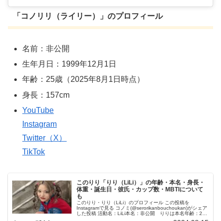
「コノリリ（ライリー）」のプロフィール
名前：非公開
生年月日：1999年12月1日
年齢：25歳（2025年8月1日時点）
身長：157cm
YouTube
Instagram
Twitter（X）
TikTok
このりり「りり（LiLi）」の年齢・本名・身長・
体重・誕生日・彼氏・カップ数・MBTIについて
も
このりり・りり（LiLi）のプロフィール この投稿を
Instagramで見る コノミ(@serorikanbouchoukan)がシェア
した投稿 活動名：LiLi本名：非公開 りりは本名年齢：23
歳（2023年11月15日時点）生年月日（誕...