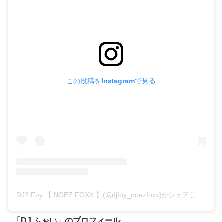
この投稿をInstagramで見る
DJ? Foy 【 NOEZ FOXX 】(@djfoy_noezfoxx)がシェアした投稿
「
DJ ふぉい
」のプロフィール