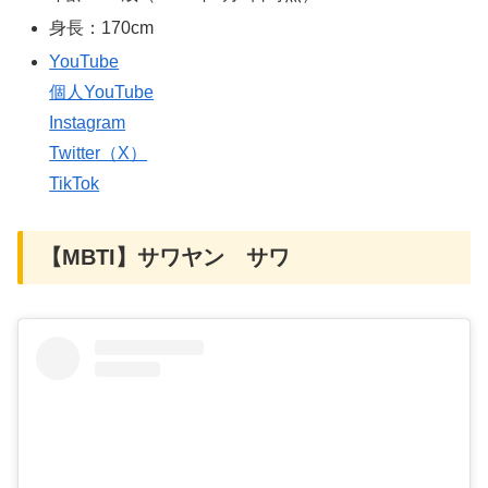
身長：170cm
YouTube
個人YouTube
Instagram
Twitter（X）
TikTok
【MBTI】サワヤン サワ