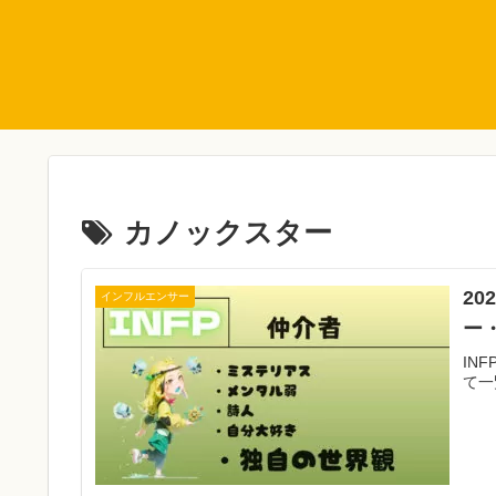
カノックスター
20
インフルエンサー
ー
IN
て一