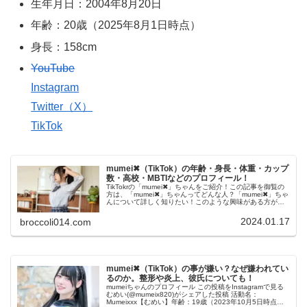
生年月日：2004年8月20日
年齢：20歳（2025年8月1日時点）
身長：158cm
YouTube
Instagram
Twitter（X）
TikTok
mumei✖（TikTok）の年齢・身長・体重・カップ
数・高校・MBTIなどのプロフィール！
TikTokrの「mumei✖」ちゃんをご紹介！この記事を御覧の
方は、「mumei✖」ちゃんってどんな人？「mumei✖」ちゃ
んについて詳しく知りたい！このような興味がある方がほ
とんどだと思います。この記事をみれば、「mumei✖」ち
ゃんに...
2024.01.17
broccoli014.com
mumei✖（TikTok）の事が嫌い？なぜ嫌われてい
るのか。整形や炎上、彼氏についても！
mumeiちゃんのプロフィール この投稿をInstagramで見る
むめい(@mumeix820)がシェアした投稿 活動名：
Mumeixxx【むめい】年齢：19歳（2023年10月5日時点）