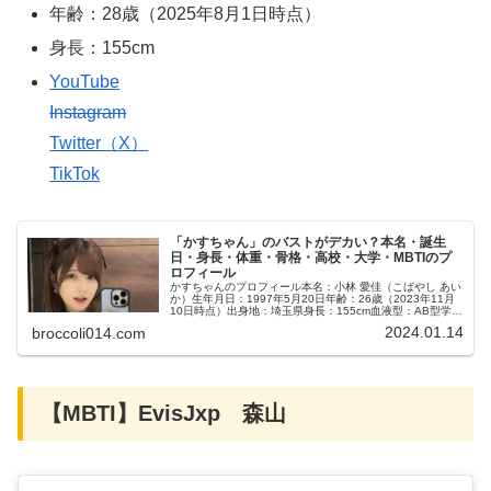
年齢：28歳（2025年8月1日時点）
身長：155cm
YouTube
Instagram
Twitter（X）
TikTok
「かすちゃん」のバストがデカい？本名・誕生
日・身長・体重・骨格・高校・大学・MBTIのプ
ロフィール
かすちゃんのプロフィール本名：小林 愛佳（こばやし あい
か）生年月日：1997年5月20日年齢：26歳（2023年11月
10日時点）出身地：埼玉県身長：155cm血液型：AB型学
歴：東京家政大学人文学部心理カウンセリング学科所属事
2024.01.14
broccoli014.com
務所：無所...
【MBTI】EvisJxp 森山