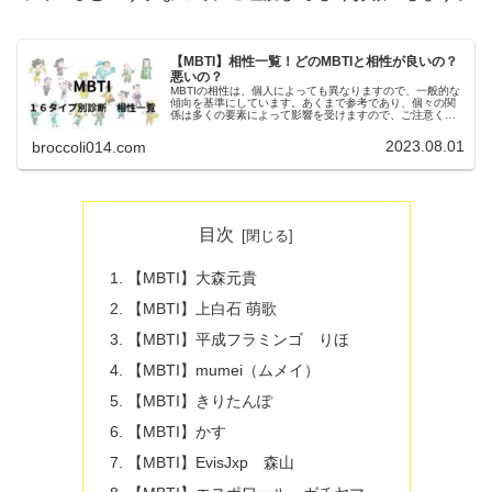
【MBTI】相性一覧！どのMBTIと相性が良いの？
悪いの？
MBTIの相性は、個人によっても異なりますので、一般的な
傾向を基準にしています。あくまで参考であり、個々の関
係は多くの要素によって影響を受けますので、ご注意くだ
さい。「相性に関しても相思相愛というわけではなく、バ
ランスの取れた関係性、共通している関係性、類似してい
2023.08.01
broccoli014.com
る関係性」など様々な要素から相性を決められています。
目次
【MBTI】大森元貴
【MBTI】上白石 萌歌
【MBTI】平成フラミンゴ りほ
【MBTI】mumei（ムメイ）
【MBTI】きりたんぽ
【MBTI】かす
【MBTI】EvisJxp 森山