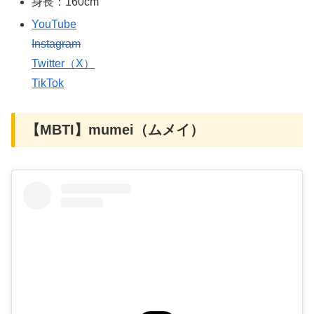
身長：160cm
YouTube
Instagram
Twitter（X）
TikTok
【MBTI】mumei（ムメイ）